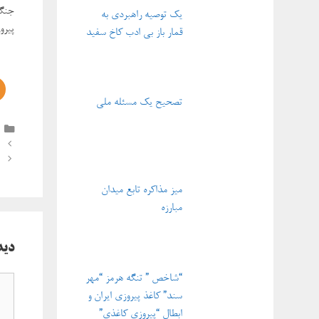
جنگ”
یک توصیه راهبردی به
پیرو
قمار باز بی ادب کاخ سفید
تصحیح یک مسئله ملی
ناوبر
نوشته‌
میز مذاکره تابع میدان
مبارزه
دید
“شاخص ” تنگه هرمز “مهر
دیدگ
سند” کاغذ پیروزی ایران و
ابطال “پیروزی کاغذی”