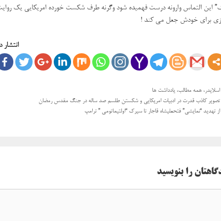
 این التماس وارونه درست فهمیده شود وگرنه طرف شکست خورده امریکایی یک روای
زی برای خودش جعل می کند !
انتشار د
دسته‌ها
اسلایدر
،
همه مطالب
،
یادداشت ها
ی
تصویر کاذب قدرت در ادبیات امریکایی و شکستن طلسم صد ساله در جنگ مقدس رمضان
ها
از تهدید “نمایشی” فتحعلیشاه قاجار تا سیرک “اولتیماتومی ” ترامپ
گاهتان را بنویسید
اه