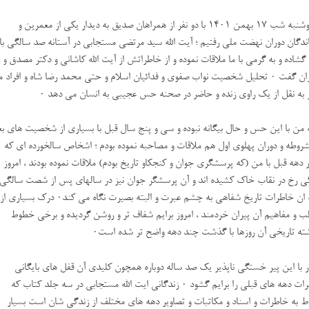
✅دوشنبه شب ۱۷ بهمن ۱۴۰۱ با دو نفر از همراهان صدیق به دیدار یکی از معمرین و
اندگان دوران نهضت ملی رفتیم ؛ آیت الله سید مرتضی مستجابی در آستانه صد سالگی با
گشاده و به گرمی با ما ملاقات نموده و از خاطراتش از آیت الله کاشانی و دکتر مصدق و
دیگران گفت ۰ تحلیل شخصیت نواب صفوی و فدائیان اسلام و حتی محمد رضا شاه و افراد م
 به نقل از یک راوی زنده و حاضر در صحنه حس عجیبی به انسان می دهد ۰
ه من با این حس و حال بیگانه نبوده و سی و پنج سال قبل با بسیاری از شخصیت های بع
شروطه و دوران پهلوی اول هم ملاقات و مصاحبه نموده بودم ؛ اشخاص سالخورده ای که
 دهه قبل با من (که پرسشگری جوان و کنجکاو تاریخ بودم) ملاقات نموده بودند ، امروز
 رخ در نقاب خاک کشیده اند و آن پرسشگر جوان نیز در سالهای پس از شصت سالگی 
همه ان خاطرات تاریخ شفاهی به چشم عبرت و البته بصیرت نگاه می کند۰ درک بسیاری از
ب و مفاهیم آن پیران خردمند ، امروز برایم شفاف تر و روشن گردیده و برخی خطوط
شته تاریخی آن روزها با گذشت چند دهه واضح تر شده است۰
ر با این پیر خستگی ناپذیر یک صد ساله دوباره همچون کلیدی آن قفل های بایگانی
خاطرات دهه های قبلی را برایم گشود ۰ زندگانی ایت الله مستجابی در سه جلد کتاب که
ط به خاطرات و اسناد و مکاتبات و تصاویر دهه های مختلف از زندگی شان است بسیار