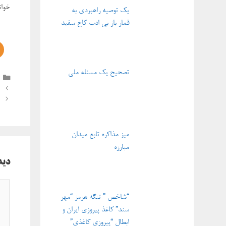
خوان
یک توصیه راهبردی به
قمار باز بی ادب کاخ سفید
تصحیح یک مسئله ملی
ناوبر
نوشته‌
میز مذاکره تابع میدان
مبارزه
دید
دیدگ
“شاخص ” تنگه هرمز “مهر
سند” کاغذ پیروزی ایران و
ابطال “پیروزی کاغذی”