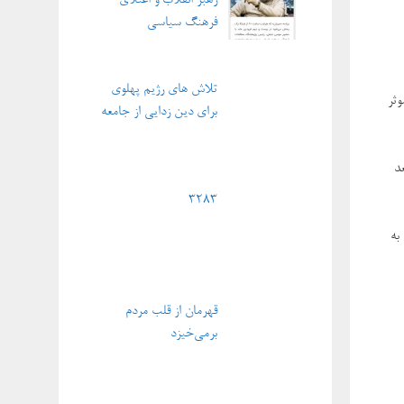
رهبر انقلاب و اعتلای
فرهنگ سیاسی
تلاش های رژیم پهلوی
وثر
برای دین زدایی از جامعه
د
3283
به
قهرمان از قلب مردم
برمی‌خیزد