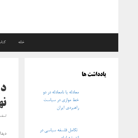
رش
ه
حتوا
خانه
کتاب
یادداشت ها
دی
معادله یا نامعادله در دو
نه
خط موازی در سیاست
راهبردی ایران
اسفند ۲, ۳
تکامل فلسفه سیاسی در
دیدا