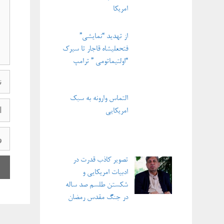
امریکا
از تهدید “نمایشی”
فتحعلیشاه قاجار تا سیرک
“اولتیماتومی ” ترامپ
نام
التماس وارونه به سبک
ایمی
امریکایی
وبگاه
تصویر کاذب قدرت در
ادبیات امریکایی و
شکستن طلسم صد ساله
در جنگ مقدس رمضان