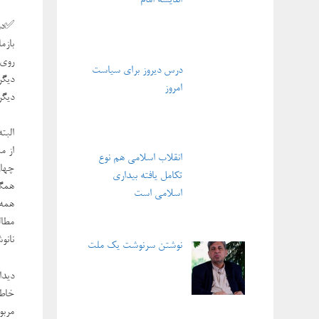
اندیشه امام
بازم
روی 
درس دیروز برای سیاست
امروز
دیگر
البت
از م
انقلاب اسلامی هم نوع
چهار
تکامل یافته بیداری
همگی
اسلامی است
مطال
نانو
نوشتن سرنوشت یک ملت
دیدا
مربو