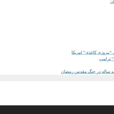
ان
 “پیروزی کاغذی” امریکا
” ترامپ
د ساله در جنگ مقدس رمضان