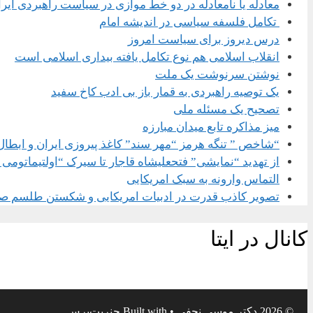
معادله یا نامعادله در دو خط موازی در سیاست راهبردی ایر
تکامل فلسفه سیاسی در اندیشه امام
درس دیروز برای سیاست امروز
انقلاب اسلامی هم نوع تکامل یافته بیداری اسلامی است
نوشتن سرنوشت یک ملت
یک توصیه راهبردی به قمار باز بی ادب کاخ سفید
تصحیح یک مسئله ملی
میز مذاکره تابع میدان مبارزه
“شاخص ” تنگه هرمز “مهر سند” کاغذ پیروزی ایران و ابطال
از تهدید “نمایشی” فتحعلیشاه قاجار تا سیرک “اولتیماتومی 
التماس وارونه به سبک امریکایی
تصویر کاذب قدرت در ادبیات امریکایی و شکستن طلسم ص
کانال در ایتا
© 2026 دکتر موسی نجفی
• Built with
جنریت‌پرس