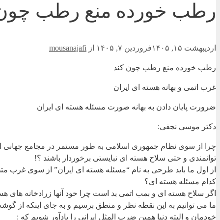
رطب خورده منع رطب چون 
اردیبهشت ۱۵, ۱۴۰۵
فروردین ۷, ۱۴۰۵
از
mousanajafi
رطب خورده منع رطب چون کند
غرب اتمی و بهانه هسته ای ایران
ضرورت پایان دادن به بهانه صورت مسئله هسته ای ایران
دکتر موسی نجفی:
چرا از سوی نظام جمهوری اسلامی به طور مستمر در مجامع جهانی ای
توانمندی و حتی سلاح هسته ای نبایستی برخوردار باشند ؟!
از اول ما باید طرحی به نام “مسئله هسته ای ایران” از سوی غرب متجا
کدام مسئله هسته ای؟
اگر سلاح هسته ای و بمب اتمی بد است چرا خود آنها زرادخانه های هست
ما می توانیم به این نقطه نظر و منطق برسیم و به جای اینکه از گوشه
خودمان و البته دنیا همین ضرب المثل ایرانی را یادآور شویم که :