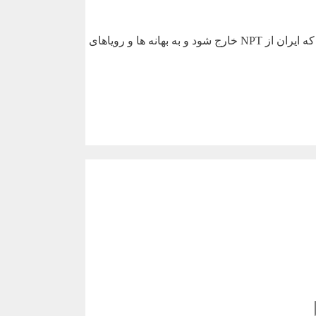
به نظر می رسد با کنار رفتن پرده تزویر امریکا در جنگ رمضان بهترین و منطقی ترین حرکت در معکوس نمودن این چرخه معیوب این است که ایران از NPT خارج شود و به بهانه ها و رویاهای