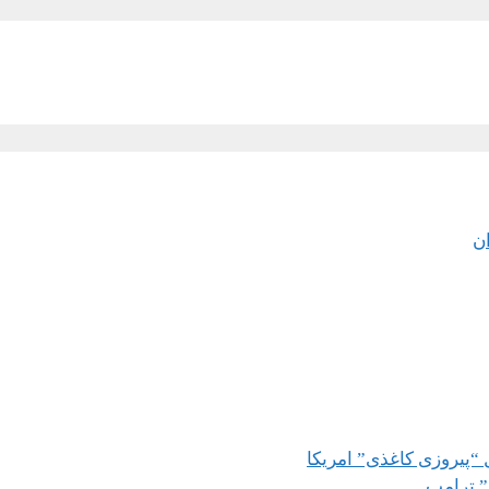
ان
 “پیروزی کاغذی” امریکا
” ترامپ