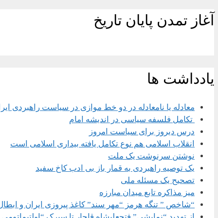
آغاز تمدن پایان تاریخ
یادداشت ها
معادله یا نامعادله در دو خط موازی در سیاست راهبردی ایر
تکامل فلسفه سیاسی در اندیشه امام
درس دیروز برای سیاست امروز
انقلاب اسلامی هم نوع تکامل یافته بیداری اسلامی است
نوشتن سرنوشت یک ملت
یک توصیه راهبردی به قمار باز بی ادب کاخ سفید
تصحیح یک مسئله ملی
میز مذاکره تابع میدان مبارزه
“شاخص ” تنگه هرمز “مهر سند” کاغذ پیروزی ایران و ابطال
از تهدید “نمایشی” فتحعلیشاه قاجار تا سیرک “اولتیماتومی 