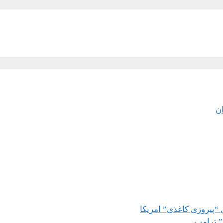
ان
 “پیروزی کاغذی” امریکا
” ترامپ