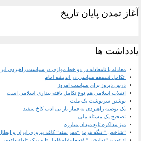
آغاز تمدن پایان تاریخ
یادداشت ها
معادله یا نامعادله در دو خط موازی در سیاست راهبردی ایر
تکامل فلسفه سیاسی در اندیشه امام
درس دیروز برای سیاست امروز
انقلاب اسلامی هم نوع تکامل یافته بیداری اسلامی است
نوشتن سرنوشت یک ملت
یک توصیه راهبردی به قمار باز بی ادب کاخ سفید
تصحیح یک مسئله ملی
میز مذاکره تابع میدان مبارزه
“شاخص ” تنگه هرمز “مهر سند” کاغذ پیروزی ایران و ابطال
از تهدید “نمایشی” فتحعلیشاه قاجار تا سیرک “اولتیماتومی 