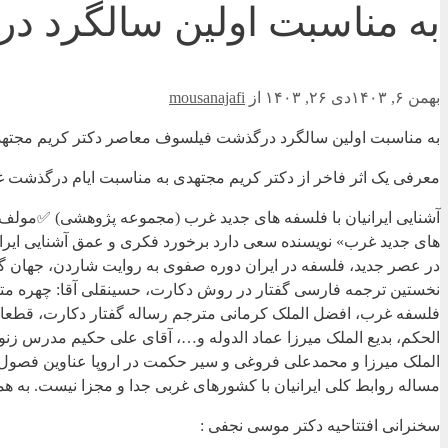
به مناسبت اولین سالگرد 
بهمن ۶, ۱۴۰۳
دی ۲۶, ۱۴۰۳
از
mousanajafi
به مناسبت اولین سالگرد درگذشت فیلسوف معاصر دکتر کریم مجته
معرفی یک اثر فاخر از دکتر کریم مجتهدی به مناسبت ایام درگذشت غم
آشنایی ایرانیان با فلسفه های جدید غرب (مجموعه پژوهشی) ✅مولف : 
های جدید غرب» نویسنده سعی دارد برخورد فکری و عمق آشنایی ایرا
نخستین ترجمه فارسی گفتار در روش دکارت، حسینقلی آقا: چهره متجدد
فلسفه غرب، افضل الملک کرمانی مترجم رساله گفتار دکارت، قطعاتی
الحکم، بدیع الملک میرزا عماد الدوله و…، آقای علی حکیم مدرس زنوز
الملک میرزا و محمدعلی فروغی و سیر حکمت در اروپا عناوین فصول 
مساله روابط کلی ایرانیان با کشورهای غربی جدا و مجزا نیست. به ه
سخنرانی افتتاحیه دکتر موسی نجفی :