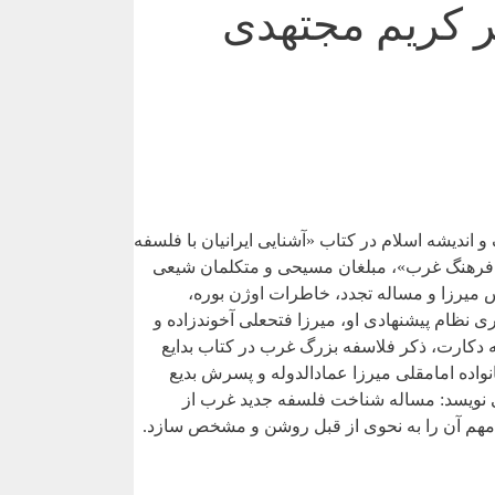
 کریم مجتهدی
ندیشه اسلام در کتاب «آشنایی ایرانیان با فلسفه
ه فرهنگ غرب»، مبلغان مسیحی و متکلمان شیعی
 به روایت شاردن، جهان گرد فرانسوی قرن هفدهم میلادی، گنجینه لغت از قرن ۱۱ هجری، عباس میرزا و مساله تجدد، خاطرات اوژن بوره،
نظام پیشنهادی او، میرزا فتحعلی آخوندزاده و
دکارت، ذکر فلاسفه بزرگ غرب در کتاب بدایع
واده امامقلی میرزا عمادالدوله و پسرش بدیع
ی نویسد: مساله شناخت فلسفه جدید غرب از
ف مهم آن را به نحوی از قبل روشن و مشخص سازد.