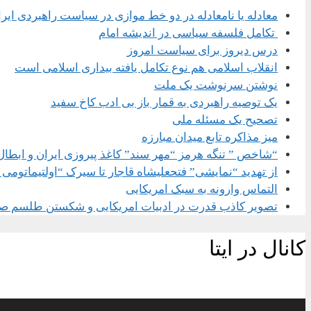
معادله یا نامعادله در دو خط موازی در سیاست راهبردی ایر
تکامل فلسفه سیاسی در اندیشه امام
درس دیروز برای سیاست امروز
انقلاب اسلامی هم نوع تکامل یافته بیداری اسلامی است
نوشتن سرنوشت یک ملت
یک توصیه راهبردی به قمار باز بی ادب کاخ سفید
تصحیح یک مسئله ملی
میز مذاکره تابع میدان مبارزه
“شاخص ” تنگه هرمز “مهر سند” کاغذ پیروزی ایران و ابطال
از تهدید “نمایشی” فتحعلیشاه قاجار تا سیرک “اولتیماتومی 
التماس وارونه به سبک امریکایی
تصویر کاذب قدرت در ادبیات امریکایی و شکستن طلسم ص
کانال در ایتا