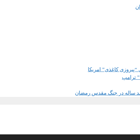
ان
 “پیروزی کاغذی” امریکا
” ترامپ
د ساله در جنگ مقدس رمضان