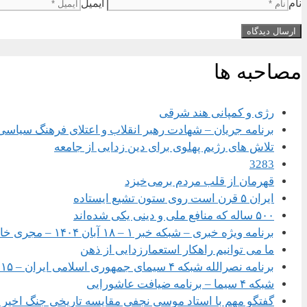
نام
ایمیل
مصاحبه ها
رژی و کمپانی هند شرقی
برنامه جریان – شهادت رهبر انقلاب و اعتلای فرهنگ سیاسی
تلاش های رژیم پهلوی برای دین زدایی از جامعه
3283
قهرمان از قلب مردم برمی‌خیزد
ایران ۵ قرن است روی ستون تشیع ایستاده
۵۰۰ ساله که منافع ملی و دینی یکی شده‌اند
برنامه ویژه خبری – شبکه خبر ۱ – ۱۸ آبان ۱۴۰۴ – مجری خانم سحر امامی
ما می توانیم راهکار استعمارزدایی از ذهن
برنامه نصرالله شبکه ۴ سیمای جمهوری اسلامی ایران – ۱۵ شهریور ۱۴۰۴
شبکه ۴ سیما – برنامه ضیافت عاشورایی
گفتگو مهم با استاد موسی نجفی مقایسه تاریخی جنگ اخیر با