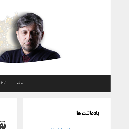
رش
ه
حتوا
خانه
کتاب
یادداشت ها
نق