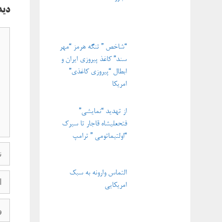
دید
دیدگ
“شاخص ” تنگه هرمز “مهر
سند” کاغذ پیروزی ایران و
ابطال “پیروزی کاغذی”
امریکا
از تهدید “نمایشی”
فتحعلیشاه قاجار تا سیرک
“اولتیماتومی ” ترامپ
نام
التماس وارونه به سبک
ایمی
امریکایی
وبگاه