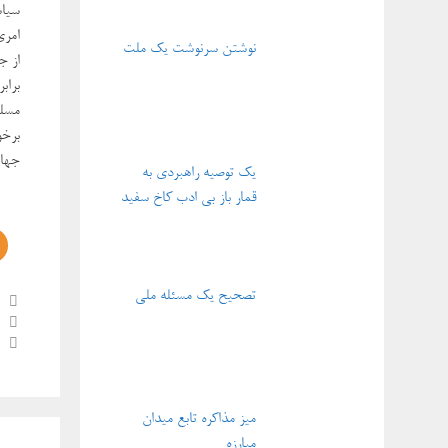
امری
نوشتن سرنوشت یک ملت
از ج
براب
مسلم
برخو
جهان
یک توصیه راهبردی به
قمار باز بی ادب کاخ سفید
تصحیح یک مسئله ملی
ناوبر
نوشته‌
میز مذاکره تابع میدان
مبارزه