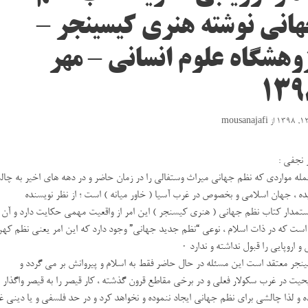
انی نوشته هنری کیسینجر –
وهشگاه علوم انسانی – مهر
۱۳۹
از
mousanajafi
 نجفی :
مله مواردی که نظم جهانی میراث وستفالی را در زمان حاضر و در دهه های اخیر به چا
ه ، جهان اسلامی و بخصوص در غرب آسیا ( خاور میانه ) است ؛ از نظر نویسنده
تمدار کتاب نظم جهانی ( هنری کیسنجر ) این امر از واقعیت مهمی حکایت دارد و آن
است که در ذات اسلام ، نوعی “نظم جدید جهانی” وجود دارد که این امر یعنی نظم که
 و اروپایی را قبول نداشته و ندارد ۰
نجر معتقد است این مسئله در حال حاضر فقط به اسلام و پیروانش بر می گردد و
یت در غرب سکولار فعلی و در برخی مقاطع قرون گذشته ، کار قیصر را به قیصر واگذار
ه و لذا چالشی برای نظم جهانی ایجاد ننموده و نخواهد کرد و در حد فلسفی و یا دینی غ