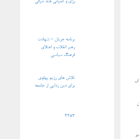
رژی و کمپانی هند شرقی
برنامه جریان – شهادت
رهبر انقلاب و اعتلای
فرهنگ سیاسی
تلاش های رژیم پهلوی
لش
برای دین زدایی از جامعه
ن
3283
یر