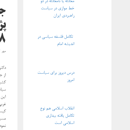
معادله یا نامعادله در دو
جه
خط موازی در سیاست
راهبردی ایران
پژ
۸
تکامل فلسفه سیاسی در
اندیشه امام
مهر ۱۲, ۱۳۹۸
دکتر
درس دیروز برای سیاست
از ج
امروز
کشید
سیاس
این 
غربی
انقلاب اسلامی هم نوع
کیسی
تکامل یافته بیداری
مسیح
اسلامی است
نمود