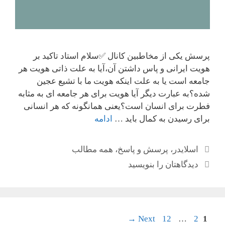
پرسش یکی از مخاطبین کانال ✅سلام استاد تاکید بر
هویت ایرانی و پاس داشتن آن،آیا به علت ذاتی هویت هر
جامعه است یا به علت اینکه هویت ما با تشیع عجین
شده؟به عبارت دیگر آیا هویت برای هر جامعه ای به مثابه
فطرت برای انسان است؟یعنی همانگونه که هر انسانی
برای رسیدن به کمال باید …
ادامه
دسته‌ها
اسلایدر
،
پرسش و پاسخ
،
همه مطالب
دیدگاهتان را بنویسید
Page
ناوبری
Page
Page
→
Next
12
…
2
1