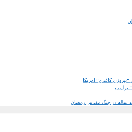
ان
 “پیروزی کاغذی” امریکا
” ترامپ
د ساله در جنگ مقدس رمضان