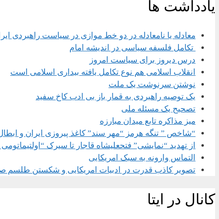
یادداشت ها
معادله یا نامعادله در دو خط موازی در سیاست راهبردی ایر
تکامل فلسفه سیاسی در اندیشه امام
درس دیروز برای سیاست امروز
انقلاب اسلامی هم نوع تکامل یافته بیداری اسلامی است
نوشتن سرنوشت یک ملت
یک توصیه راهبردی به قمار باز بی ادب کاخ سفید
تصحیح یک مسئله ملی
میز مذاکره تابع میدان مبارزه
“شاخص ” تنگه هرمز “مهر سند” کاغذ پیروزی ایران و ابطال
از تهدید “نمایشی” فتحعلیشاه قاجار تا سیرک “اولتیماتومی 
التماس وارونه به سبک امریکایی
تصویر کاذب قدرت در ادبیات امریکایی و شکستن طلسم ص
کانال در ایتا