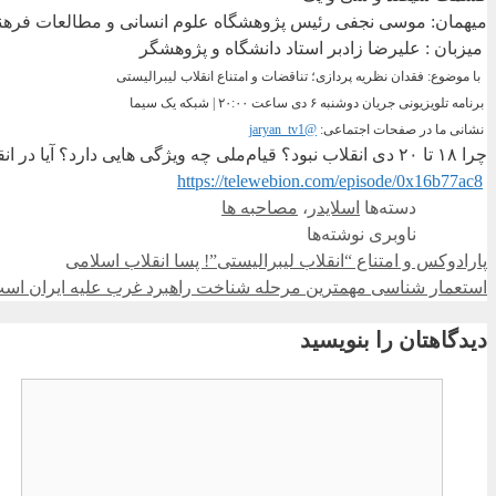
میهمان: موسی نجفی رئیس پژوهشگاه علوم انسانی و مطالعات فره
میزبان : علیرضا زادبر استاد دانشگاه و پژوهشگر
با موضوع: فقدان نظریه پردازی؛ تناقضات و امتناع انقلاب لیبرالیستی
برنامه تلویزیونی جریان دوشنبه ۶ دی ساعت ۲۰:۰۰ | شبکه یک سیما
نشانی ما در صفحات اجتماعی:
@jaryan_tv1
چرا ۱۸ تا ۲۰ دی انقلاب نبود؟ قیام‌ملی چه ویژگی هایی دارد؟ آیا در انقلاب اسلامی ۱۳۵۷ هم خشونت وجود داشت؟ پاسخ این سوالات گفتگو با استاد دکتر موسی نجفی
https://telewebion.com/episode/0x16b77ac8
دسته‌ها
اسلایدر
،
مصاحبه ها
ناوبری نوشته‌ها
پارادوکس و امتناع “انقلاب لیبرالیستی”! پسا انقلاب اسلامی
استعمار شناسی مهمترین مرحله شناخت راهبرد غرب علیه ایران اس
دیدگاهتان را بنویسید