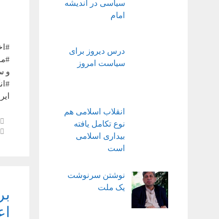
سیاسی در اندیشه
امام
#اخ
درس دیروز برای
#مو
سیاست امروز
و س
#ان
ایر
انقلاب اسلامی هم
نوع تکامل یافته
بیداری اسلامی
است
نوشتن سرنوشت
یک ملت
بر
اع