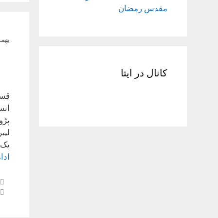
مقدس رمضان
بهمن ۶, 
کانال در ایتا
قسم
انس
پژو
یک س
ادا