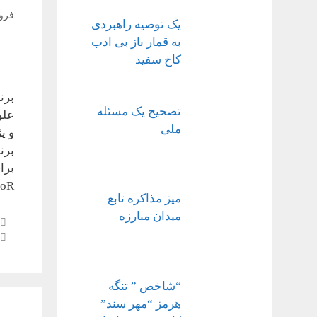
فروردی
یک توصیه راهبردی
به قمار باز بی ادب
کاخ سفید
برن
تصحیح یک مسئله
علو
ملی
و پ
برا
R …
میز مذاکره تابع
میدان مبارزه
“شاخص ” تنگه
هرمز “مهر سند”