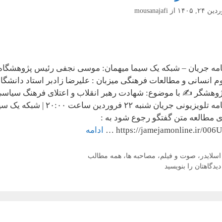
ن ۲۴, ۱۴۰۵
از
mousanajafi
امه جریان – شبکه یک سیما میهمان: موسی نجفی رئیس پژوهشگاه
م انسانی و مطالعات فرهنگی میزبان : علیرضا زادبر استاد دانشگا
ژوهشگر ✍️ با موضوع: شهادت رهبر انقلاب و اعتلای فرهنگ سیاس
برنامه تلویزیونی جریان شنبه ۲۲ فروردین ساعت ۲۰:۰۰ | شب
ی مطالعه متن گفتگو رجوع شود به :
https://jamejamonline.ir/006Uo
ادامه
دسته‌ها
اسلایدر
،
صوت و فیلم
،
مصاحبه ها
،
همه مطالب
دیدگاهتان را بنویسید