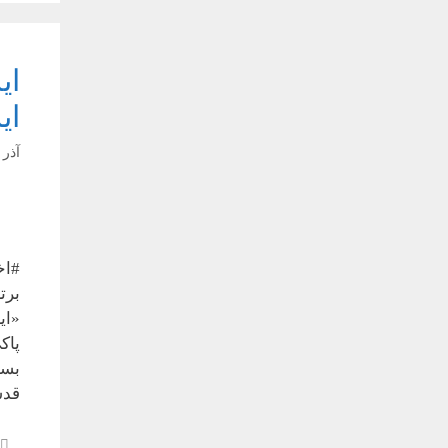
ای
آذر ۸, ۱۴۰۴
#اخ
برت
پاک
بسی
قدس