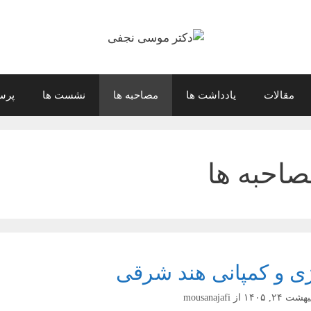
مقالات
یادداشت ها
مصاحبه ها
نشست ها
پرس
احبه ها
ی و کمپانی هند شرقی
شت ۲۴, ۱۴۰۵
از
mousanajafi