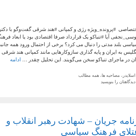
تصاصی #پرونده_ویژه رژی و کمپانی #هند شرقی گفت‌وگو با دکتر
سی_نجفی آیا #تنباکو یک قرارداد صرفا اقتصادی بود یا ابعاد فرهن
یاسی بلند مدتی را دنبال می کرد؟ برخی از احتمال ورود همه جانبه
گلیس به ایران و پایه گذاری سازوکارهایی مانند کمپانی هند شرقی 
ان در ماجرای تنباکو سخن می‌گویند. این تحلیل چقدر …
ادامه
دسته‌ها
اسلایدر
،
مصاحبه ها
،
همه مطالب
دیدگاهتان را بنویسید
نامه جریان – شهادت رهبر انقلاب و
تلای فرهنگ سیاسی