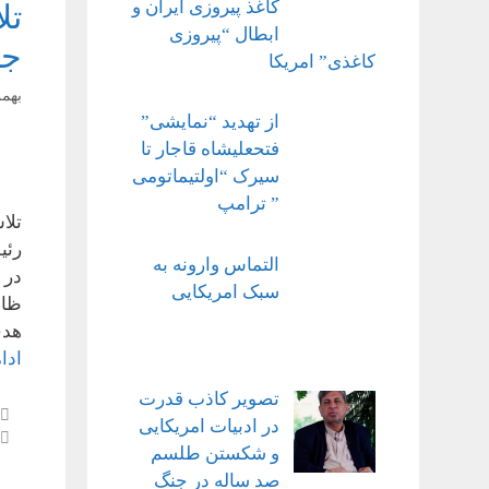
کاغذ پیروزی ایران و
تل
ابطال “پیروزی
جا
کاغذی” امریکا
بهمن ۱۸,
از تهدید “نمایشی”
فتحعلیشاه قاجار تا
سیرک “اولتیماتومی
” ترامپ
تلا
رئی
التماس وارونه به
در 
سبک امریکایی
ظاه
هدف
ادا
تصویر کاذب قدرت
در ادبیات امریکایی
و شکستن طلسم
صد ساله در جنگ