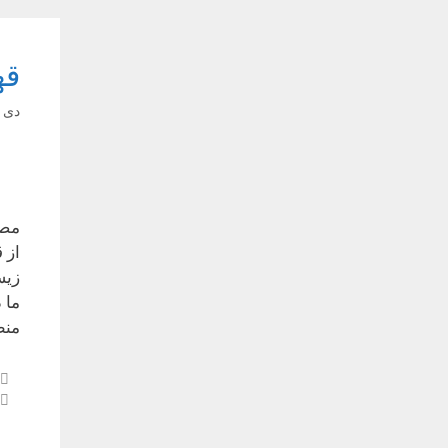
قه
دی ۱۱, ۱۴۰۴
مصا
از 
زیس
ما 
منظ