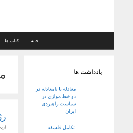
رش
ه
حتوا
خانه
کتاب ها
مص
یادداشت ها
معادله یا نامعادله در
دو خط موازی در
سیاست راهبردی
ایران
رژ
اردیبه
تکامل فلسفه