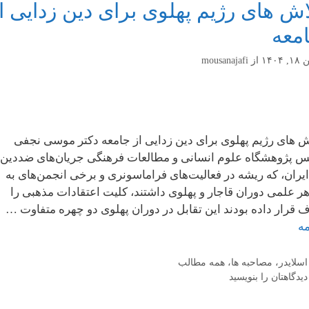
اش های رژیم پهلوی برای دین زدایی ا
معه
 ۱۴۰۴
از
mousanajafi
ش های رژیم پهلوی برای دین زدایی از جامعه دکتر موسی نجفی
س پژوهشگاه علوم انسانی و مطالعات فرهنگی جریان‌های ضددین
ایران، که ریشه در فعالیت‌های فراماسونری و برخی انجمن‌های به
ر علمی دوران قاجار و پهلوی داشتند، کلیت اعتقادات مذهبی را
 قرار داده بودند این تقابل در دوران پهلوی دو چهره متفاوت …
مه
دسته‌ها
اسلایدر
،
مصاحبه ها
،
همه مطالب
دیدگاهتان را بنویسید