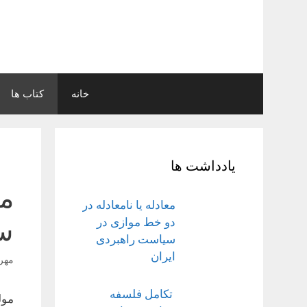
رش
ه
حتوا
خانه
کتاب ها
یادداشت ها
مد
معادله یا نامعادله در
دو خط موازی در
سی
سیاست راهبردی
ایران
مهر ۲۸, ۹۶
تکامل فلسفه
مول