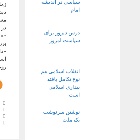
سیاسی در اندیشه
زما
امام
دید
معر
در 
درس دیروز برای
سیاست امروز
برر
«دا
اسل
رون
انقلاب اسلامی هم
نوع تکامل یافته
بیداری اسلامی
است
نوشتن سرنوشت
ناوب
یک ملت
نوشت