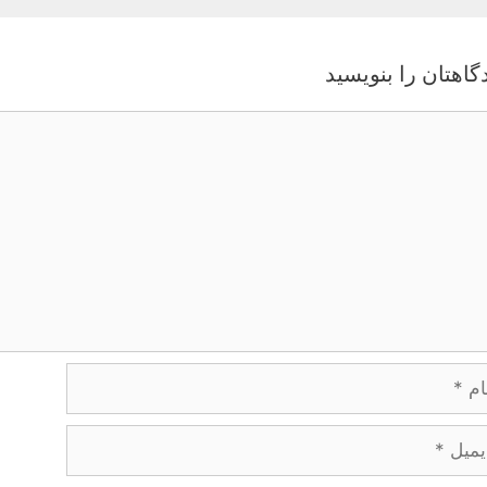
گاهتان را بنویسید
گاه
یل