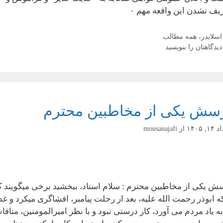
یف نشدن این واقعه مهم ۰
دسته‌ها
اسلایدر
،
همه مطالب
دیدگاهتان را بنویسید
سش یکی از مخاطبین محترم
, ۱۴۰۵
از
mousanajafi
ش یکی از مخاطبین محترم : سلام استاد، ببخشید برخی میگویند ک
که ابوذر رحمت الله علیه، بعد ار رحلت پیامبر، افشاگری میکرد و غد
به یاد مردم می آورد، کار درستی نبود و با نظر امیرالمومنین، منافا