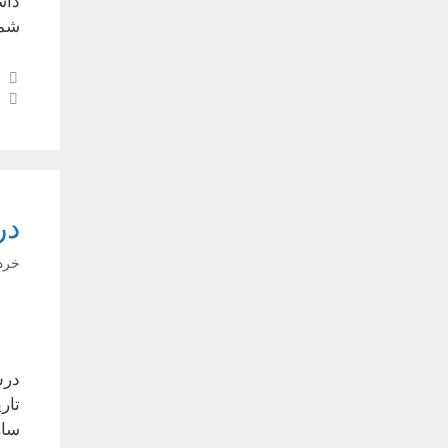
داش
شما
در
خرداد ۹
درس
تار
ساز