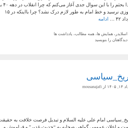
ابتدا بحثم را با این سوال جدی آغاز می‌کنم
پیروزی نرسید و خط امام به طور لازم درک نشد؟ چرا بااینکه در ۱۵
 ۴۲ …
ادامه
دسته‌ها
اسلایدر
،
همایش ها
،
همه مطالب
،
یادداشت ها
دیدگاهتان را بنویسید
ریخ_سیاسی
, ۱۴۰۵
از
mousanajafi
یخ_سیاسی امام علی علیه السلام و تبدیل فرصت خلافت به حقیقت
مت و اعلان عمومی‌ گواهی صحابه به “حدیث غدیر” و فراموش و