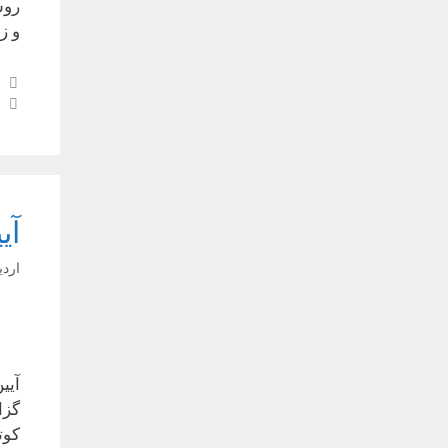
روس
و ز
آی
اردیبه
آیی
گزا
کوت