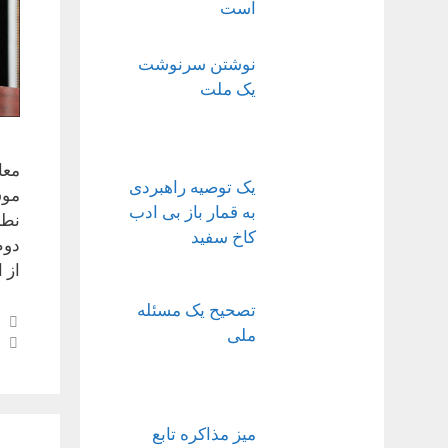
است
نوشتن سرنوشت
یک ملت
معا
یک توصیه راهبردی
موس
به قمار باز بی ادب
نطر
کاخ سفید
دوم
از 
تصحیح یک مسئله
ملی
میز مذاکره تابع