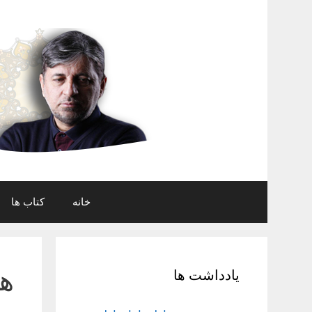
رش
ه
حتوا
خانه
کتاب ها
ه
یادداشت ها