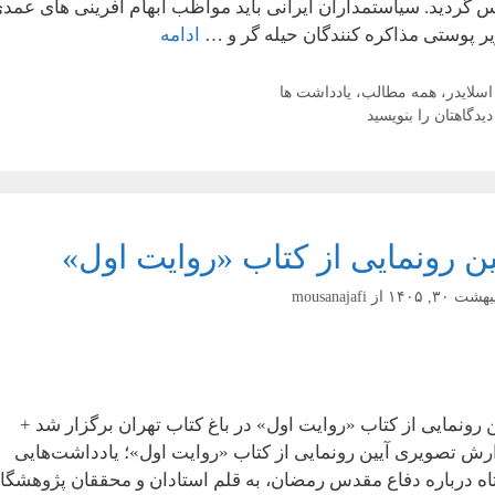
 گردید. سیاستمداران ایرانی باید مواظب ابهام آفرینی های عمد
یر پوستی مذاکره کنندگان حیله گر و …
ادامه
دسته‌ها
اسلایدر
،
همه مطالب
،
یادداشت ها
دیدگاهتان را بنویسید
ین رونمایی از کتاب «روایت اول»
شت ۳۰, ۱۴۰۵
از
mousanajafi
ن رونمایی از کتاب «روایت اول» در باغ کتاب تهران برگزار شد +
رش تصویری آیین رونمایی از کتاب «روایت اول»؛ یادداشت‌هایی
اه درباره دفاع مقدس رمضان، به قلم استادان و محققان پژوهشگا