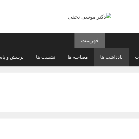
فهرست
ت
یادداشت ها
مصاحبه ها
نشست ها
پرسش و پاس