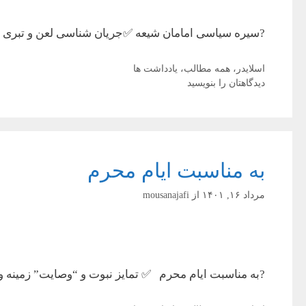
?سیره سیاسی امامان شیعه ✅جریان شناسی لعن و تبری د
دسته‌ها
اسلایدر
،
همه مطالب
،
یادداشت ها
دیدگاهتان را بنویسید
به مناسبت ایام محرم
مرداد ۱۶, ۱۴۰۱
از
mousanajafi
?به مناسبت ایام محرم ✅ تمایز نبوت و “وصایت” زمینه و