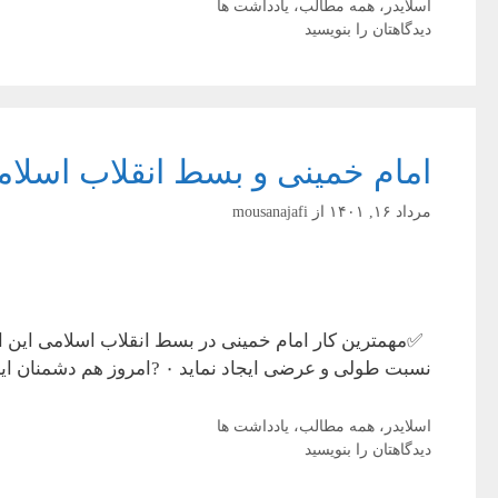
دسته‌ها
اسلایدر
،
همه مطالب
،
یادداشت ها
دیدگاهتان را بنویسید
امام خمینی و بسط انقلاب اسلا
مرداد ۱۶, ۱۴۰۱
از
mousanajafi
✅مهمترین کار امام خمینی در بسط انقلاب اسلامی این 
نسبت طولی و عرضی ایجاد نماید ۰ ?امروز هم دشمنان این واقعه تاریخ ساز در دو جبهه فعالیت و تخریب را تدارک می بینند : ?اول : …
دسته‌ها
اسلایدر
،
همه مطالب
،
یادداشت ها
دیدگاهتان را بنویسید