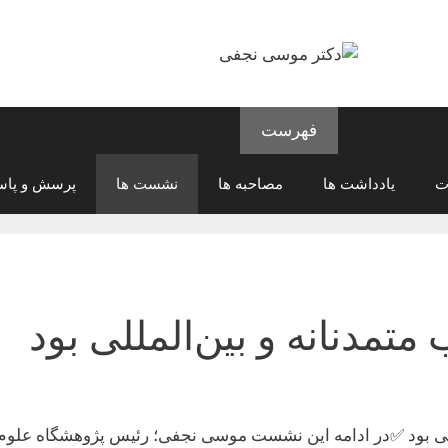
فهرست
ت
یادداشت ها
مصاحبه ها
نشست ها
پرسش و پاس
متمدنانه و بین‌المللی بود
لمللی بود ✅در ادامه این نشست موسی نجفی؛ رئیس پژوهشگاه علوم