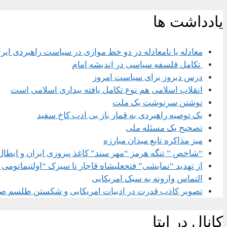
یادداشت ها
معادله یا نامعادله در دو خط موازی در سیاست راهبردی ایر
تکامل فلسفه سیاسی در اندیشه امام
درس دیروز برای سیاست امروز
انقلاب اسلامی هم نوع تکامل یافته بیداری اسلامی است
نوشتن سرنوشت یک ملت
یک توصیه راهبردی به قمار باز بی ادب کاخ سفید
تصحیح یک مسئله ملی
میز مذاکره تابع میدان مبارزه
“شاخص ” تنگه هرمز “مهر سند” کاغذ پیروزی ایران و ابطال
از تهدید “نمایشی” فتحعلیشاه قاجار تا سیرک “اولتیماتومی 
التماس وارونه به سبک امریکایی
تصویر کاذب قدرت در ادبیات امریکایی و شکستن طلسم ص
کانال در ایتا