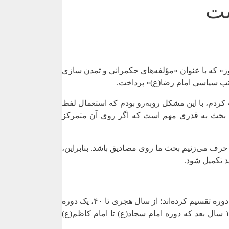
ست
 که با عنوان «مؤلفه‌های حکمرانی و تمدن سازی
کتب سیاسی امام رضا(ع)» پرداخت.
ردم، با این مشکل روبه‌رو بودم که استعمال لفظ
ین بحث به‌ قدری مهم است که اگر روی آن متمرکز
 حرف می‌زنیم بحث ما روی مصادیق باشد. بنابراین،
وی با اشاره به کتاب انسان ۲۵۰ ساله که مقام معظم رهبری آن را به نگارش در آورده اند، گفت: ایشان زندگی انسان ۲۵۰ ساله را به چهار دوره تقسیم کرده‌اند؛ از سال هجری تا ۴۰، یک دوره
که شهادت امام علی(ع) است؛ از سال ۴۰ تا ۶۱ که دوره سلطنتی معاویه و شهادت امام حسین(ع) است؛ از شهادت امام حسین(ع) تا ۱۴۰ سال بعد که دوره امام سجاد(ع) تا امام کاظم(ع)