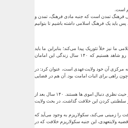
الی فرهنگ تمدن است که جنبه مادی فرهنگ، تمدن و
 باید یک فرهنگ اسلامی داشته باشیم تا بتوانیم
ا نیز خلأ تئوریک پیدا می‌کند؛ بنابراین ما باید
فاصله بین فرهنگ علوی به طرف تمدن رضوی را بررسی کنیم که چرا تمدن موسوی و باقری نداریم بلکه تمدن رضوی داریم؟ از این رو شاهد هستیم که ۱۴۰ سال زندگی این امامان
ه مرکزی آن خود ولایت‌عهدی است، عنوان کرد: در
 چون راهی برای اثبات امامت بود. آن هم در فضایی
ولایتعهدی؛ جریان بزرگ سیاسی در دایره تمدنی به گفته این استاد دانشگاه عباسی ‌ها هرچند نسبت به اموی‌ ها گسست سیاسی دارند، اما از حیث نظری دنبال اموی‌ ها هستند. ۱۴۰ سال بعد از
ر سلطنتی کردن این خلافت گذاشت. در بحث ولایت
را زمینی می‌کند، سکولاریزم به وجود می‌آید که
ه ولایتعهدی، این جنبه سکولاریزم خلافت که در