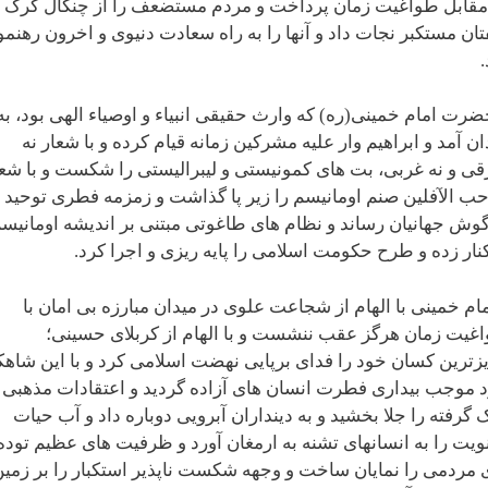
مقابل طواغیت زمان پرداخت و مردم مستضعف را از چنگال گرگ
ان مستکبر نجات داد و آنها را به راه سعادت دنیوی و اخرون رهنم
ضرت امام خمینی(ره) که وارث حقیقی انبیاء و اوصیاء الهی بود، به
ان آمد و ابراهیم وار علیه مشرکین زمانه قیام کرده و با شعار نه
ی و نه غربی، بت های کمونیستی و لیبرالیستی را شکست و با شعا
احب الآفلین صنم اومانیسم را زیر پا گذاشت و زمزمه فطری توحید ر
گوش جهانیان رساند و نظام های طاغوتی مبتنی بر اندیشه اومانیس
کنار زده و طرح حکومت اسلامی را پایه ریزی و اجرا کرد.
مام خمینی با الهام از شجاعت علوی در میدان مبارزه بی امان با
غیت زمان هرگز عقب ننشست و با الهام از کربلای حسینی؛
زترین کسان خود را فدای برپایی نهضت اسلامی کرد و با این شاهک
 موجب بیداری فطرت انسان های آزاده گردید و اعتقادات مذهبی
 گرفته را جلا بخشید و به دینداران آبرویی دوباره داد و آب حیات
ویت را به انسانهای تشنه به ارمغان آورد و ظرفیت های عظیم توده
 مردمی را نمایان ساخت و وجهه شکست ناپذیر استکبار را بر زمی