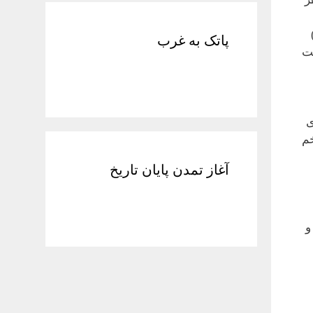
پاتک به غرب
مت
ی
خم
آغاز تمدن پایان تاریخ
و