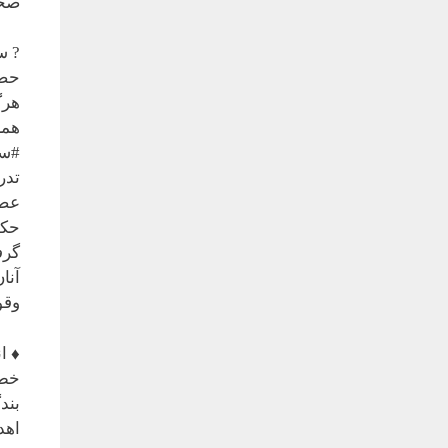
صحن
? س
حضر
هرگ
همر
#سق
تدر
عصر
حکو
گرف
آنا
وقو
♦️ 
خط 
بند
اهد