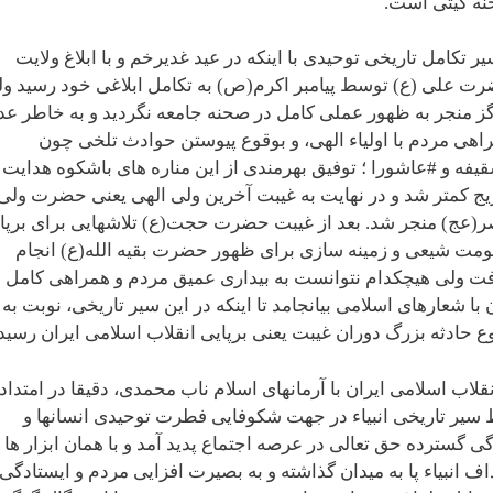
ه گیتی است.
یر تکامل تاریخی توحیدی با اینکه در عید غدیرخم و با ابلاغ ولایت
ت علی (ع) توسط پیامبر اکرم(ص) به تکامل ابلاغی خود رسید و
ز منجر به ظهور عملی کامل در صحنه جامعه نگردید و به خاطر عد
اهی مردم با اولیاء الهی، و بوقوع پیوستن حوادث تلخی چون
یفه و #عاشورا ؛ توفیق بهرمندی از این مناره های باشکوه هدایت 
یج کمتر شد و در نهایت به غیبت آخرین ولی الهی یعنی حضرت ولی
(عج) منجر شد. بعد از غیبت حضرت حجت(ع) تلاشهایی برای برپا
مت شیعی و زمینه سازی برای ظهور حضرت بقیه الله(ع) انجام
ت ولی هیچکدام نتوانست به بیداری عمیق مردم و همراهی کامل
ن با شعارهای اسلامی بیانجامد تا اینکه در این سیر تاریخی، نوبت به
ع حادثه بزرگ دوران غیبت یعنی برپایی انقلاب اسلامی ایران رسید.
انقلاب اسلامی ایران با آرمانهای اسلام ناب محمدی، دقیقا در امتداد
سیر تاریخی انبیاء در جهت شکوفایی فطرت توحیدی انسانها و
گی گسترده حق تعالی در عرصه اجتماع پدید آمد و با همان ابزار ها 
اف انبیاء پا به میدان گذاشته و به بصیرت افزایی مردم و ایستادگی