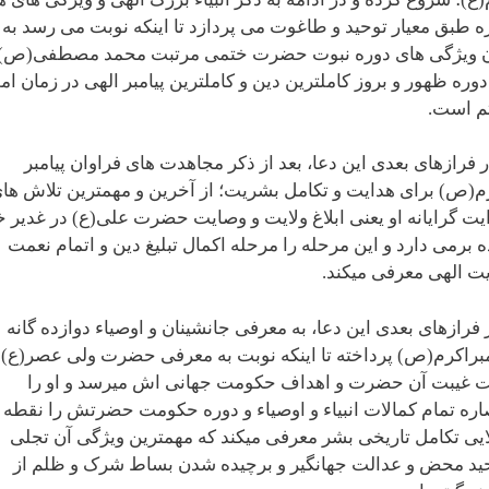
ه طبق معیار توحید و طاغوت می پردازد تا اینکه نوبت می رسد به
ن ویژگی های دوره نبوت حضرت ختمی مرتبت محمد مصطفی(ص)
دوره ظهور و بروز کاملترین دین و کاملترین پیامبر الهی در زمان ا
م است.
ر فرازهای بعدی این دعا، بعد از ذکر مجاهدت های فراوان پیامبر
م(ص) برای هدایت و تکامل بشریت؛ از آخرین و مهمترین تلاش ها
یت گرایانه او یعنی ابلاغ ولایت و وصایت حضرت علی(ع) در غدیر 
ه برمی دارد و این مرحله را مرحله اکمال تبلیغ دین و اتمام نعمت
یت الهی معرفی میکند.
 فرازهای بعدی این دعا، به معرفی جانشینان و اوصیاء دوازده گانه
مبراکرم(ص) پرداخته تا اینکه نوبت به معرفی حضرت ولی عصر(ع) 
 غیبت آن حضرت و اهداف حکومت جهانی اش میرسد و او را
ره تمام کمالات انبیاء و اوصیاء و دوره حکومت حضرتش را نقطه
یی تکامل تاریخی بشر معرفی میکند که مهمترین ویژگی آن تجلی
ید محض و عدالت جهانگیر و برچیده شدن بساط شرک و ظلم از