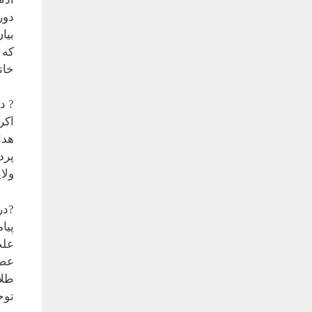
دور
بیا
که 
خات
? د
اکر
هدا
پرد
ولا
?در
پیا
علت
عصا
طلا
توح