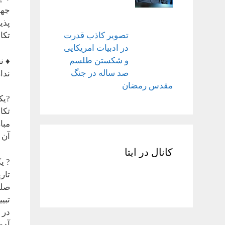
جهت
پذی
تکا
تصویر کاذب قدرت
در ادبیات امریکایی
و شکستن طلسم
♦️ 
صد ساله در جنگ
ندا
مقدس رمضان
?یک
تکا
مبا
آن 
کانال در ایتا
? ی
تار
صلو
تبی
در 
آدم