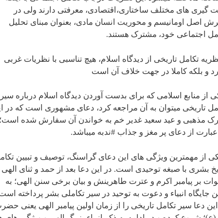
 گیری های مختلف ساختاری،اقتصادی، معرفتی دارند ولی در
رش اصل اومانیسم و محوریت انسان مادی، بعنوان مبنای تحلیل
مل اجتماعی خود، مشترک هستند.
نظریه تکامل تاریخی از دیدگاه اسلام، هیچ تناسبی با نظریات غربی
رد و بلکه کاملا در جهت خلاف آن است
ی از منابع اسلامی که برای بدست آوردن دیدگاه اسلام درباره سیر
مل تاریخی میتوان به آن مراجعه کرد، دعای مشهوری است که در ای
رک مذهبی و عید سعید غدیر خم به خواندن آن سفارش شده است؛ 
عبارت از دعای پر مغز و جذاب #ندبه میباشد‌.
کی از مهمترین ویژگی های این دعای گراسنگ، توصیف و تبیین تکام
یخ بشری با صبغه توحیدی است. در این دعا بعد از حمد و ثنای الهی 
ات بر پیامبر اکرم و عترت طاهرینش و بیان برخی سنن الهی؛ به
ین جایگاه انبیاء و دعوت به توحید در سیر تکاملی بشر پرداخته است
این دعا سیر تکامل تاریخی را از زمان اولین پیامبر الهی یعنی حضر
(ع)؛ شروع کرده و در ادامه به ذکر انبیاء بزرگ الهی و ویژگی های ه