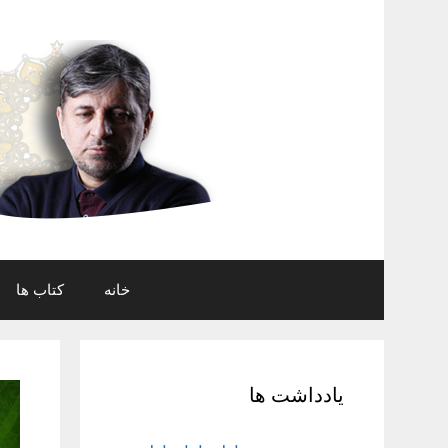
رش
ه
حتوا
خانه
کتاب ها
یادداشت ها