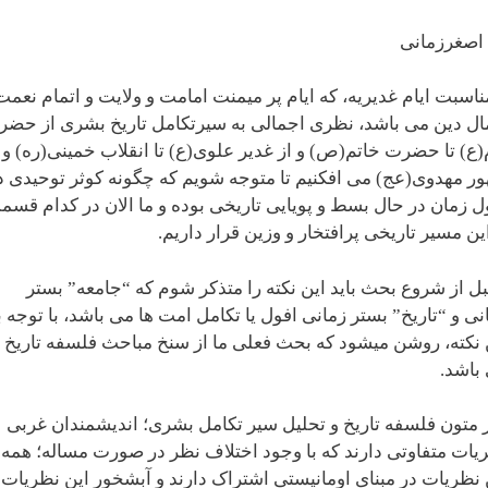
صغرزمانی
ناسبت ایام غدیریه، که ایام پر میمنت امامت و ولایت و اتمام نعمت
ال دین می باشد، نظری اجمالی به سیرتکامل تاریخ بشری از حض
(ع) تا حضرت خاتم(ص) و از غدیر علوی(ع) تا انقلاب خمینی(ره) و
ر مهدوی(عج) می افکنیم تا متوجه شویم که چگونه کوثر توحیدی د
 زمان در حال بسط و پویایی تاریخی بوده و ما الان در کدام قسم
این مسیر تاریخی پرافتخار و وزین قرار داریم.
بل از شروع بحث باید این نکته را متذکر شوم که “جامعه” بستر
نی و “تاریخ” بستر زمانی افول یا تکامل امت ها می باشد، با توجه ب
 نکته، روشن میشود که بحث فعلی ما از سنخ مباحث فلسفه تاریخ
باشد.
ر متون فلسفه تاریخ و تحلیل سیر تکامل بشری؛ اندیشمندان غربی
یات متفاوتی دارند که با وجود اختلاف نظر در صورت مساله؛ همه
 نظریات در مبنای اومانیستی اشتراک دارند و آبشخور این نظریات