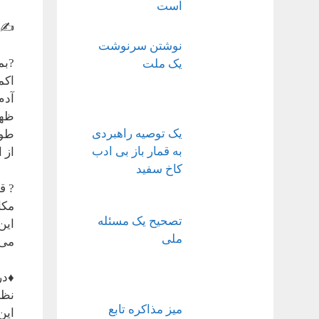
است
✍ ا
نوشتن سرنوشت
?بم
یک ملت
اکم
آدم
ظهو
یک توصیه راهبردی
طول
به قمار باز بی ادب
از 
کاخ سفید
? ق
مکا
تصحیح یک مسئله
این
ملی
می 
♦️د
نظر
میز مذاکره تابع
این