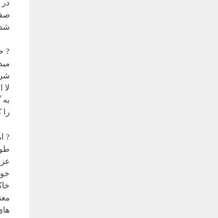
در 
صفت
شد.
? ح
مید
شرق
لا 
به 
را 
? ا
طوا
عزی
خود
خاک
معن
های