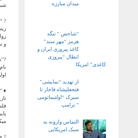
میدان مبارزه
شبه
? “
زیس
“شاخص ” تنگه
روا
هرمز “مهر سند”
و ن
کاغذ پیروزی ایران و
ابطال “پیروزی
?”م
کاغذی” امریکا
اولیه ۲_فئودالیسم ۳_سرمایه داری
از تهدید “نمایشی”
فتحعلیشاه قاجار تا
♦️ 
سیرک “اولتیماتومی
تار
” ترامپ
فلس
پای
میک
التماس وارونه به
سبک امریکایی
? چ