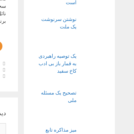
است
سحر
نائ
نوشتن سرنوشت
برن
یک ملت
یک توصیه راهبردی
به قمار باز بی ادب
ناوب
کاخ سفید
نوشت
تصحیح یک مسئله
ملی
دید
دید
میز مذاکره تابع