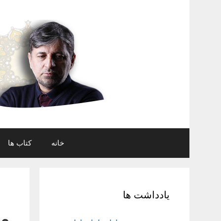
رش
ه
حتوا
خانه
کتاب ها
یادداشت ها
م