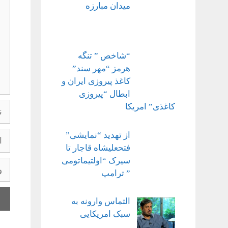
میدان مبارزه
“شاخص ” تنگه
هرمز “مهر سند”
کاغذ پیروزی ایران و
ابطال “پیروزی
نام
کاغذی” امریکا
ایم
از تهدید “نمایشی”
فتحعلیشاه قاجار تا
سیرک “اولتیماتومی
وبگ
” ترامپ
التماس وارونه به
سبک امریکایی