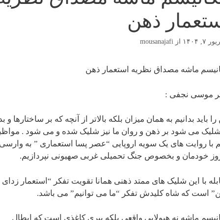
تعمار ذهن
 ۷, ۱۴۰۴
از
mousanajafi
نیسم ماشه مصداق نظریه استعمار ذهن
ر موسی نجفی :
 را باید بدانیم به همان میزان بلکه بالاتر از آنچه که بر ساختارها و ب
شلیک می شود بر ذهن و روان ما نیز شلیک شده و می شود . مواظ
م با روایت های یک سویه اروپایی “عصر پسا استعماری ” به وارسی
وز خودمان و بخصوص جنگ تحمیلی غربی صهیونی نپردازیم.
بله با این شلیک های ممتد ذهنی همانا تقویت تفکر “استعمار زدای
” است که شاه کلیدش تفکر “ما می توانیم” می باشد.
نیسم ماشه نه هیولایی واقعی بلکه ببری کاغذی است که ابطال