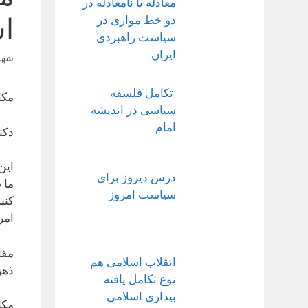
معادله یا نامعادله در
دو خط موازی در
اس
سیاست راهبردی
ایران
شهریور
تکامل فلسفه
مکا
سیاسی در اندیشه
امام
دکت
این
درس دیروز برای
ما 
سیاست امروز
کنی
امر
مقا
انقلاب اسلامی هم
ذهن
نوع تکامل یافته
بیداری اسلامی
مکا