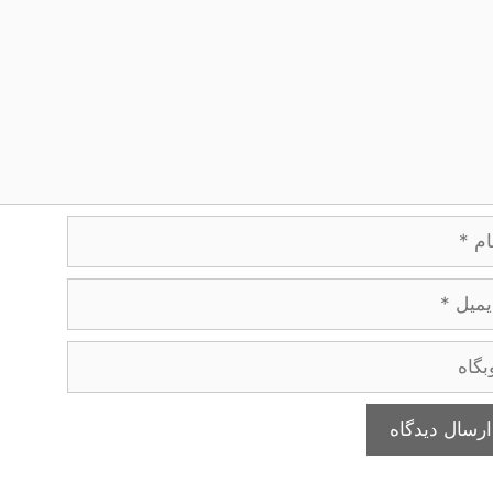
یل
اه