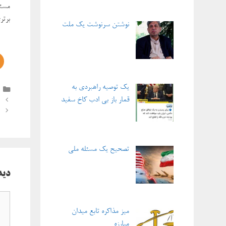
مسئل
برتر
نوشتن سرنوشت یک ملت
یک توصیه راهبردی به
قمار باز بی ادب کاخ سفید
ناوبر
نوشته‌
تصحیح یک مسئله ملی
دید
دیدگ
میز مذاکره تابع میدان
مبارزه