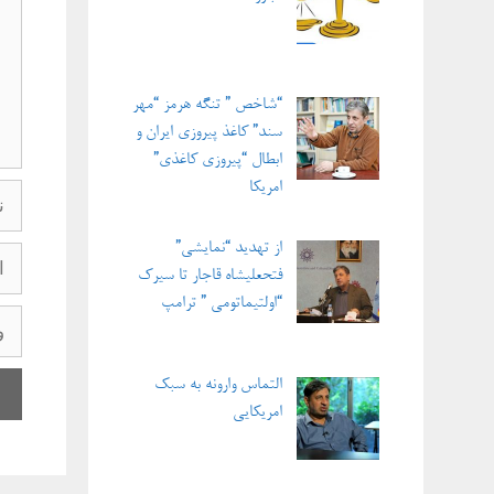
“شاخص ” تنگه هرمز “مهر
سند” کاغذ پیروزی ایران و
ابطال “پیروزی کاغذی”
امریکا
نام
از تهدید “نمایشی”
ایمی
فتحعلیشاه قاجار تا سیرک
“اولتیماتومی ” ترامپ
وبگاه
التماس وارونه به سبک
امریکایی