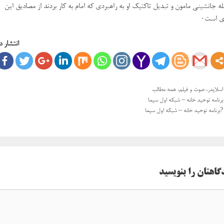
ه جانشینی مامون و تبدیل تاکتیک او به راهبردی که امام به کار بردند از مصادیق این
ی است۰
انتشار د
دسته‌ها
اسلایدر
،
صوت و فیلم
،
همه مطالب
ی
برنامه توحید خانه – شبکه اول سیما
ها
?برنامه توحید خانه – شبکه اول سیما
گاهتان را بنویسید
اه