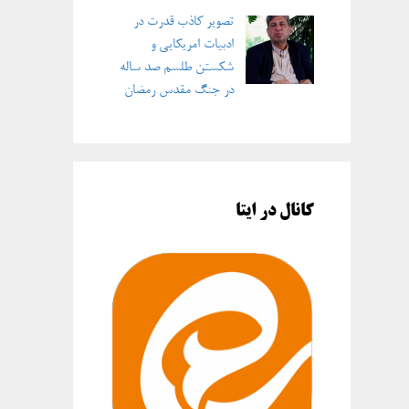
تصویر کاذب قدرت در
ادبیات امریکایی و
شکستن طلسم صد ساله
در جنگ مقدس رمضان
کانال در ایتا