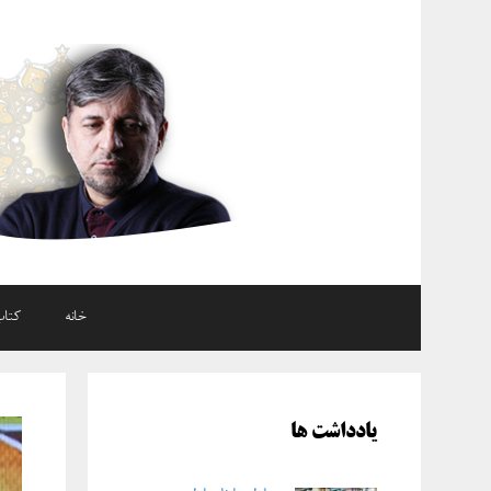
رش
ه
حتوا
خانه
کتاب
یادداشت ها