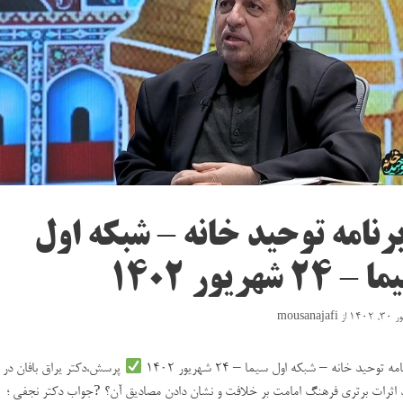
رنامه توحید خانه – شبکه اول
– ۲۴ شهریور ۱۴۰۲
 ۱۴۰۲
از
mousanajafi
مه توحید خانه – شبکه اول سیما – ۲۴ شهریور ۱۴۰۲
پرسش،دکتر یراق بافان در
 اثرات برتری فرهنگ امامت بر خلافت و نشان دادن مصادیق آن؟ ?جواب دکتر نجفی ؛